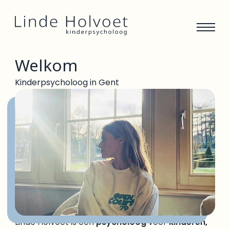
Welkom
Kinderpsycholoog in Gent
Linde Holvoet is een
psycholoog
voor
kinderen,